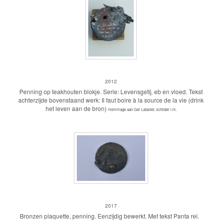
Penning Levensgetij
2012
Penning op teakhouten blokje. Serie: Levensgetij, eb en vloed. Tekst
achterzijde bovenstaand werk: Il faut boire à la source de la vie (drink
het leven aan de bron)
Hommage aan Ger Lataster, schilder i.m.
penning Panta Rhei, Alles stroomt
2017
Bronzen plaquette, penning. Eenzijdig bewerkt. Met tekst Panta rei.