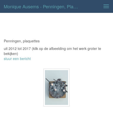
Monique Ausems - Penningen, Plaquettes
Tog
navi
Penningen, plaquettes
Penningen, plaquettes
uit 2012 tot 2017
(klik op de afbeelding om het werk groter te
bekijken)
stuur een bericht
Penning Levensgetij