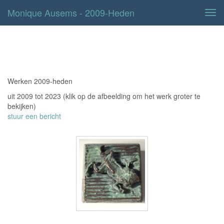
Monique Ausems - 2009-Heden
Tog
navi
2009-heden
Werken 2009-heden
uit 2009 tot 2023
(klik op de afbeelding om het werk groter te
bekijken)
stuur een bericht
Opkikker