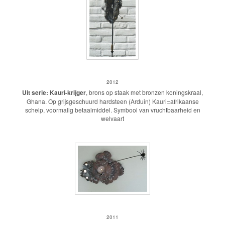
Kauri-Krijger
2012
Uit serie: Kauri-krijger
, brons op staak met bronzen koningskraal,
Ghana. Op grijsgeschuurd hardsteen (Arduin) Kauri=afrikaanse
schelp, voormalig betaalmiddel. Symbool van vruchtbaarheid en
welvaart
Ptah Oorsprong van leven
2011